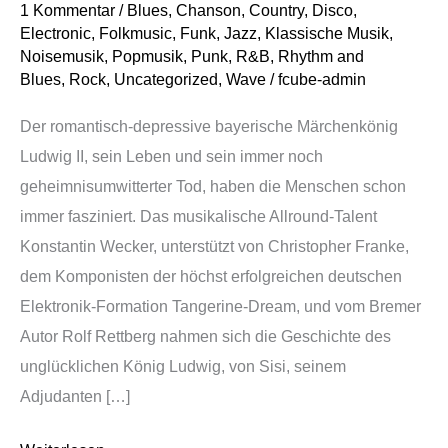
1 Kommentar
/
Blues
,
Chanson
,
Country
,
Disco
,
Musicals
Electronic
,
Folkmusic
,
Funk
,
Jazz
,
Klassische Musik
,
in
Noisemusik
,
Popmusik
,
Punk
,
R&B
,
Rhythm and
Blues
,
Rock
,
Uncategorized
,
Wave
/
fcube-admin
der
Original
Der romantisch-depressive bayerische Märchenkönig
Besetzung
Ludwig II, sein Leben und sein immer noch
geheimnisumwitterter Tod, haben die Menschen schon
immer fasziniert. Das musikalische Allround-Talent
Konstantin Wecker, unterstützt von Christopher Franke,
dem Komponisten der höchst erfolgreichen deutschen
Elektronik-Formation Tangerine-Dream, und vom Bremer
Autor Rolf Rettberg nahmen sich die Geschichte des
unglücklichen König Ludwig, von Sisi, seinem
Adjudanten […]