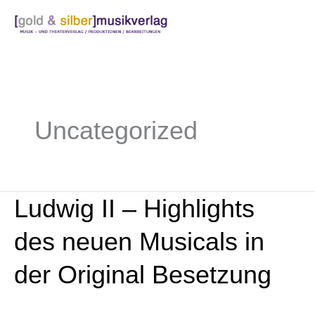
Zum
Inhalt
springen
Uncategorized
Ludwig II – Highlights
Ludwig
II
des neuen Musicals in
–
Highlights
der Original Besetzung
des
neuen